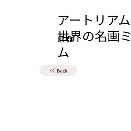
アートリアム
​世界の名画
ム
Back