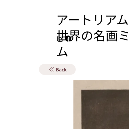
アートリアム
​世界の名画
ム
Back