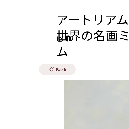
アートリアム
​世界の名画
ム
Back