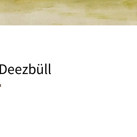
 Deezbüll
n