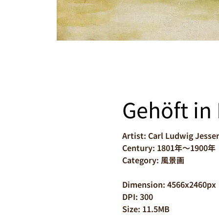
Gehöft in
Artist: Carl Ludwig Jesse
Century: 1801年～1900年
Category: 風景画
Dimension: 4566x2460px
DPI: 300
Size: 11.5MB