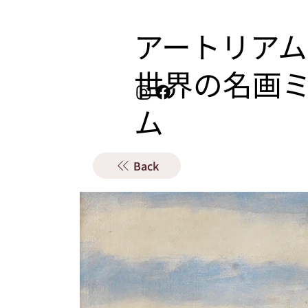
アートリアム
​世界の名画
ム
Back