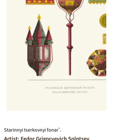
Starinnyi tserkovnyi fonar’.
Artist: Fedor Grigoryevich Solntsev