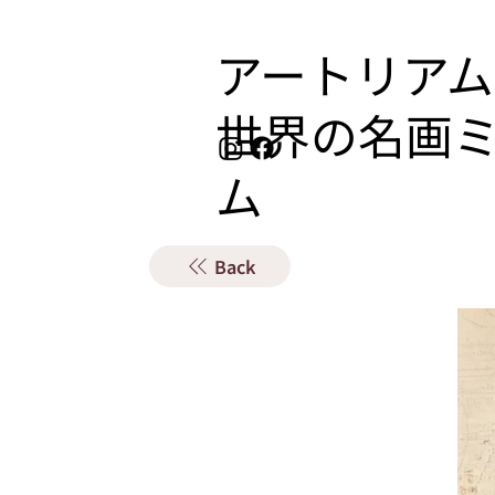
アートリアム
​世界の名画
ム
Back