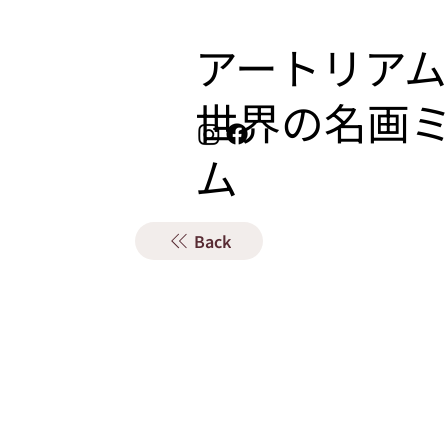
アートリアム
​世界の名画
ム
Back