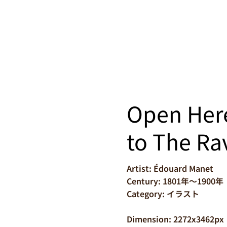
Open Here 
to The Ra
Artist: Édouard Manet
Century: 1801年～1900年
Category: イラスト
Dimension: 2272x3462px