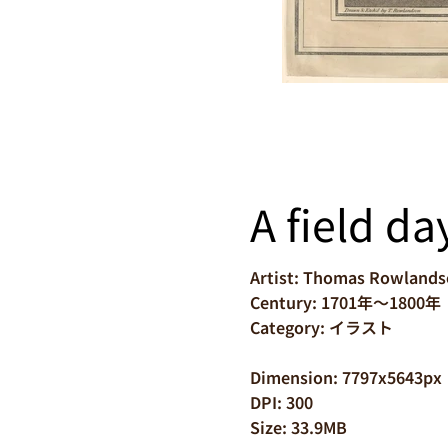
A field da
Artist: Thomas Rowland
Century: 1701年～1800年
Category: イラスト
Dimension: 7797x5643px
DPI: 300
Size: 33.9MB