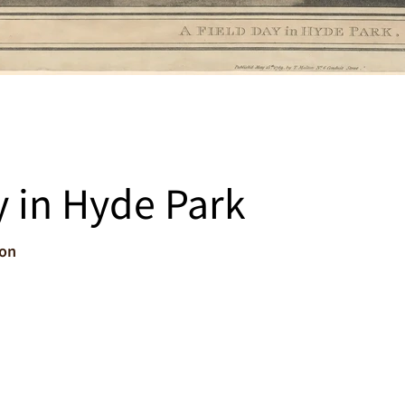
y in Hyde Park
son