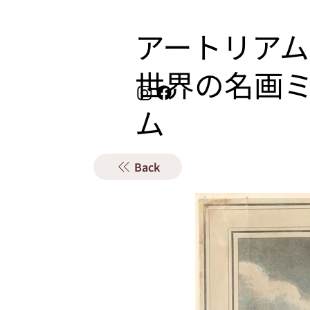
アートリアム
​世界の名画
ム
Back