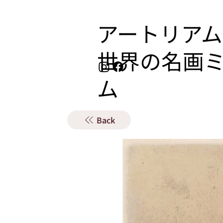
アートリアム
​世界の名画
ム
Back