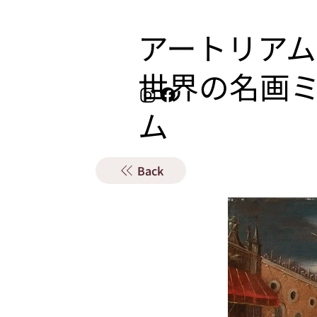
アートリアム
​世界の名画
ム
Back