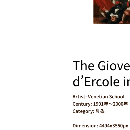
The Gioved
d’Ercole i
Artist: Venetian School
Century: 1901年～2000年
Category: 具象
Dimension: 4494x3550px