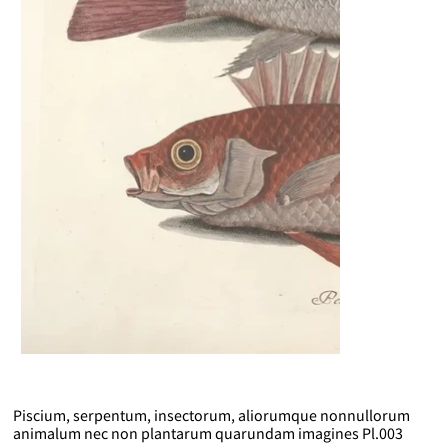
Piscium, serpentum, insectorum, aliorumque nonnullorum
animalum nec non plantarum quarundam imagines Pl.003