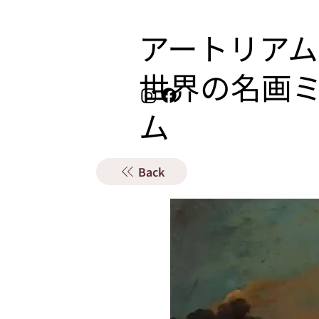
アートリアム
​世界の名画
ム
Back