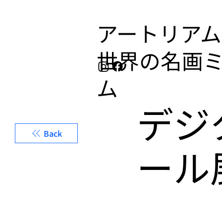
アートリアム
​世界の名画
ム
デジ
Back
ール展