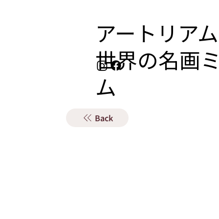
アートリアム
​世界の名画
ム
Back