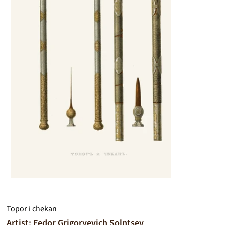
Topor i chekan
Artist: Fedor Grigoryevich Solntsev