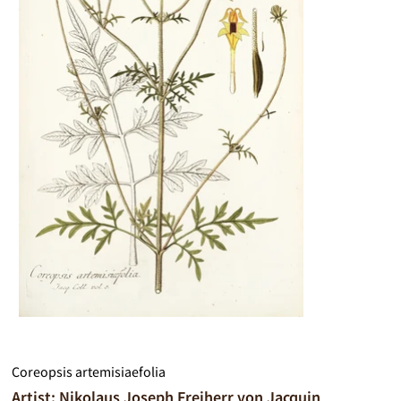
Coreopsis artemisiaefolia
Artist: Nikolaus Joseph Freiherr von Jacquin