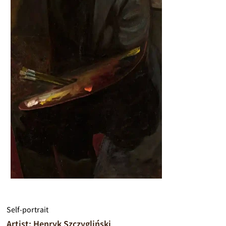
Self-portrait
Artist: Henryk Szczygliński