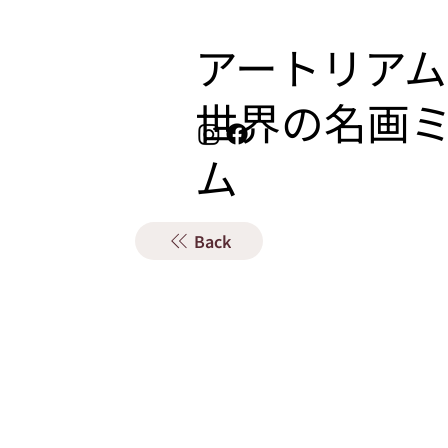
アートリアム
​世界の名画
ム
Back