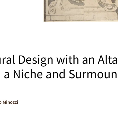
ural Design with an Alt
 a Niche and Surmoun
o Minozzi